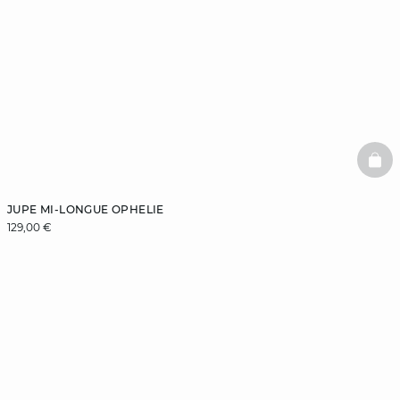
BAS
JUPE MI-LONGUE OPHELIE
129,00 €