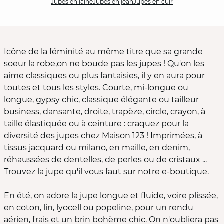
Jupes en laine
Jupes en jean
Jupes en cuir
Icône de la féminité au même titre que sa grande
soeur la robe,on ne boude pas les jupes ! Qu'on les
aime classiques ou plus fantaisies, il y en aura pour
toutes et tous les styles. Courte, mi-longue ou
longue, gypsy chic, classique élégante ou tailleur
business, dansante, droite, trapèze, circle, crayon, à
taille élastiquée ou à ceinture : craquez pour la
diversité des jupes chez Maison 123 ! Imprimées, à
tissus jacquard ou milano, en maille, en denim,
réhaussées de dentelles, de perles ou de cristaux ...
Trouvez la jupe qu'il vous faut sur notre e-boutique.
En été, on adore la jupe longue et fluide, voire plissée,
en coton, lin, lyocell ou popeline, pour un rendu
aérien, frais et un brin bohème chic. On n'oubliera pas