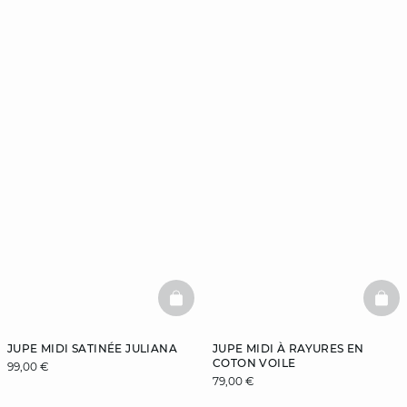
BASKETFULL
BAS
JUPE MIDI SATINÉE JULIANA
JUPE MIDI À RAYURES EN
COTON VOILE
99,00 €
79,00 €