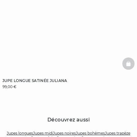
BAS
JUPE LONGUE SATINÉE JULIANA
99,00 €
Découvrez aussi
Jupes longues
Jupes midi
Jupes noires
Jupes bohèmes
Jupes trapèze