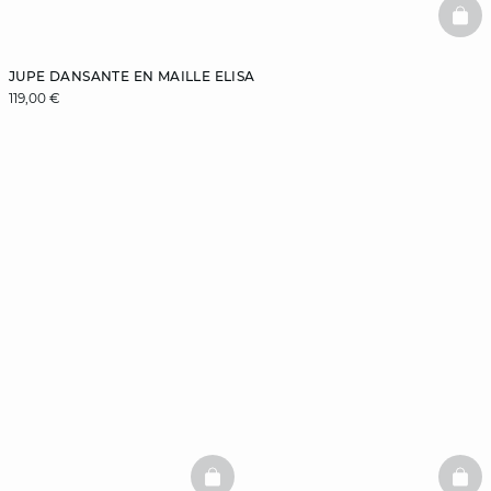
BAS
JUPE DANSANTE EN MAILLE ELISA
119,00 €
BASKETFULL
BAS