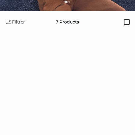
Filtrer
7
Products
i