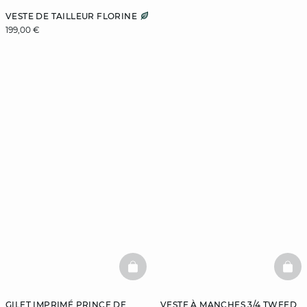
VESTE DE TAILLEUR FLORINE
199,00 €
BASKETFULL
BAS
GILET IMPRIMÉ PRINCE DE
VESTE À MANCHES 3/4 TWEED