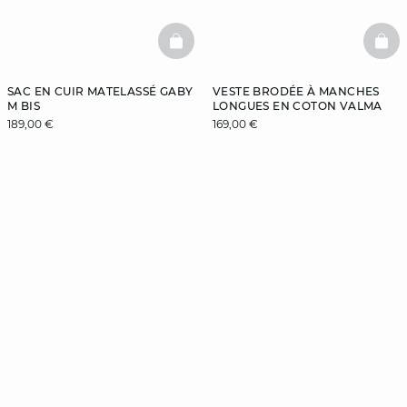
BASKETFULL
BAS
SAC EN CUIR MATELASSÉ GABY
VESTE BRODÉE À MANCHES
M BIS
LONGUES EN COTON VALMA
189,00 €
169,00 €