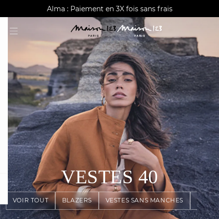
AGUA : Découvrez notre nouvelle collection
Alma : Paiement en 3X fois sans frais
Livraison offerte à domicile dès 150€
VESTES
40
question
VOIR TOUT
BLAZERS
VESTES SANS MANCHES
VESTE