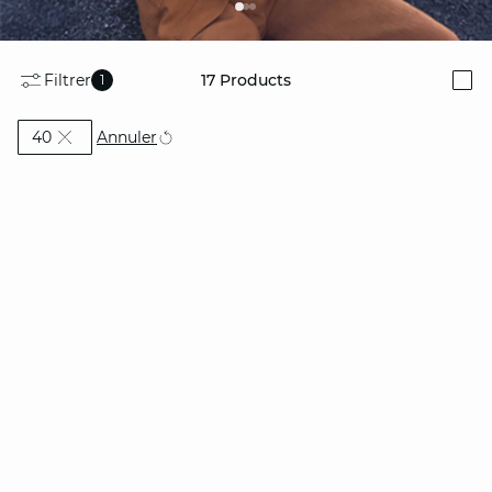
Filtrer
17
Products
1
i
Currently Refined by Tailles: 40
Annuler
40