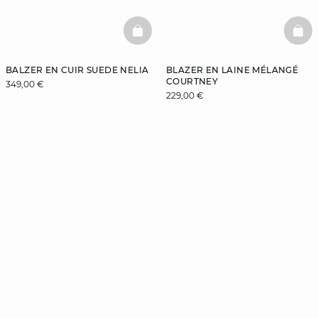
BASKETFULL
BAS
BALZER EN CUIR SUEDE NELIA
BLAZER EN LAINE MÉLANGÉ
COURTNEY
349,00 €
229,00 €