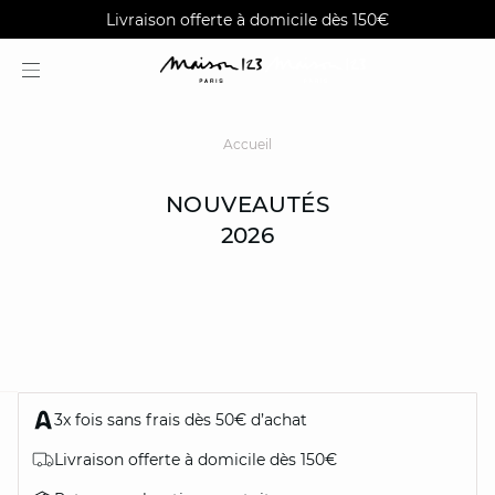
AGUA : Découvrez notre nouvelle collection
Alma : Paiement en 3X fois sans frais
Livraison offerte à domicile dès 150€
Accueil
NOUVEAUTÉS
2026
3x fois sans frais dès 50€ d’achat
question
Livraison offerte à domicile dès 150€