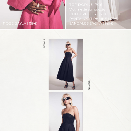
TOP DORINE | 79€
Victime de son succès
CEINTURE ELISE | 79€
PANTALON TIPHAINE | 179€
ROBE BAYLA | 159€
SANDALES SACHA | 149€