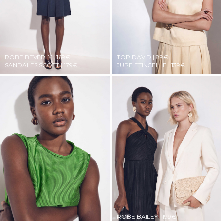
ROBE BEVERLY | 169€
TOP DAVID | 89€
SANDALES SCOTT | 179€
JUPE ETINCELLE | 139€
ROBE BAILEY | 199€