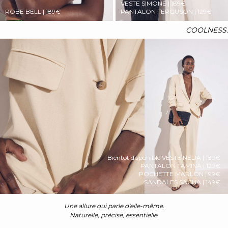
VESTE SIMONE | 189€
ROBE BELL | 189€
PANTALON FERGUSON | 129€
COOLNESS.
Bientôt disponible
VESTE NELIA | 189€
PANTALON TAMINA | 129€
POCHETTE MARLON | 99€
SANDALES SACHA | 149€
Une allure qui parle d'elle-même.
Naturelle, précise, essentielle.