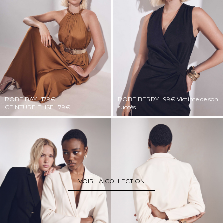
ROBE BAY | 179€
ROBE BERRY | 99€
Victime de son
CEINTURE ELISE | 79€
succès
VOIR LA COLLECTION