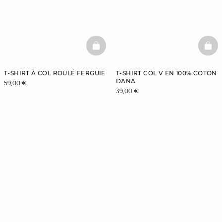
BASKETFULL
BAS
T-SHIRT À COL ROULÉ FERGUIE
T-SHIRT COL V EN 100% COTON
DANA
59,00 €
39,00 €