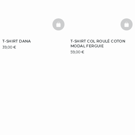
BASKETFULL
BAS
T-SHIRT DANA
T-SHIRT COL ROULÉ COTON
MODAL FERGUIE
39,00 €
59,00 €