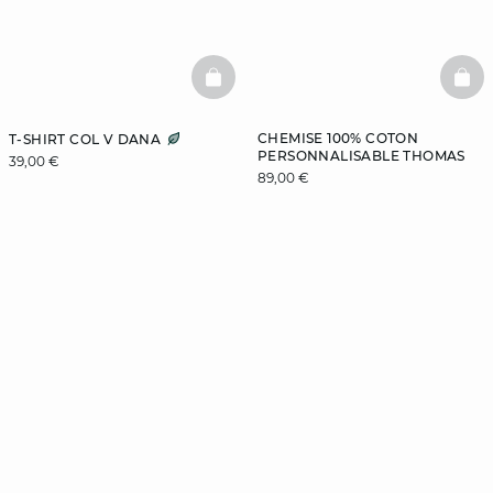
BASKETFULL
BAS
CHEMISE 100% COTON
T-SHIRT COL V DANA
PERSONNALISABLE THOMAS
39,00 €
89,00 €