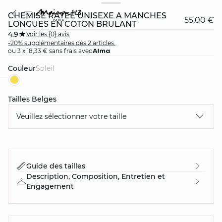
CHEMISE RAYÉE UNISEXE À MANCHES
55,00 €
LONGUES EN COTON BRULANT
4.9
Voir les {0} avis
-20% supplémentaires dès 2 articles.
ou 3 x 18,33 € sans frais avec
Couleur
soleil
question
Tailles Belges
Veuillez sélectionner votre taille
Guide des tailles
Description, Composition, Entretien et
Engagement