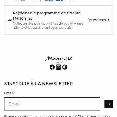
Rejoignez le programme de fidélité
Maison 123
Je m'inscris
Collectez des points, profitez de votre remise
fidélité et d'autres avantages exclusifs !
S'INSCRIRE À LA NEWSLETTER
Email
*
Email
AR
En vous inscrivant, vous acceptez que Maison 123 traite vos données