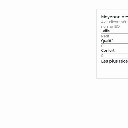
Moyenne des 
Avis clients vér
norme ISO
Taille
Petit
Qualité
0
Confort
0
Les plus réc