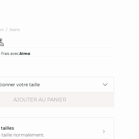
on
Jeans
E
vis
 frais avec
tionner votre taille
AJOUTER AU PANIER
tailles
 taille normalement.