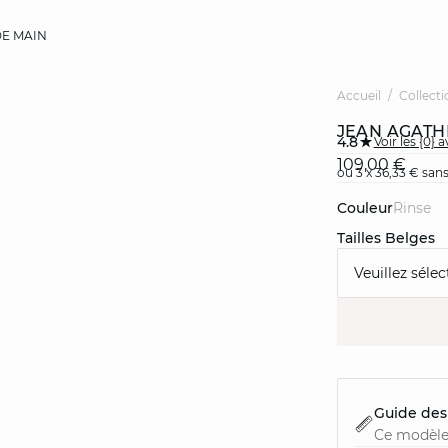
E MAIN
Accueil
Collecti
JEAN AGATH
4.8
Voir les {0} a
109,00 €
ou 3 x 36,33 € sans
Couleur
rinse
Tailles Belges
Veuillez sélec
Guide des 
Ce modèle