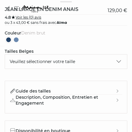
JEAN LARGE EN DENIM ANAIS
129,00 €
4.8
Voir les {0} avis
ou 3 x 43,00 € sans frais avec
Couleur
denim brut
Tailles Belges
question
Veuillez sélectionner votre taille
Guide des tailles
Description, Composition, Entretien et
Engagement
Disponibilité en boutique