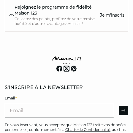
Rejoignez le programme de fidélité
Maison 123
Je m'inscris
Collectez des points, profitez de votre remise
fidélité et d'autres avantages exclusifs !
S'INSCRIRE À LA NEWSLETTER
Email
*
Email
AR
En vous inscrivant, vous acceptez que Maison 123 traite vos données
personnelles, conformément à sa
Charte de Confidentialité
, aux fins