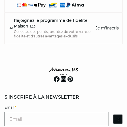
Rejoignez le programme de fidélité
Maison 123
Je m'inscris
Collectez des points, profitez de votre remise
fidélité et d'autres avantages exclusifs !
S'INSCRIRE À LA NEWSLETTER
Email
*
Email
AR