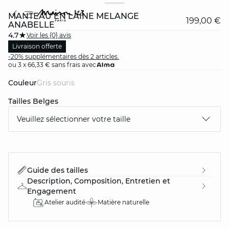
MANTEAU EN LAINE MÉLANGÉ
199,00 €
ANABELLE
4.7
Voir les {0} avis
Livraison offerte
-20% supplémentaires dès 2 articles.
ou 3 x 66,33 € sans frais avec
Couleur
gris souris
question
Tailles Belges
Veuillez sélectionner votre taille
Guide des tailles
Description, Composition, Entretien et
Engagement
Atelier audité
Matière naturelle