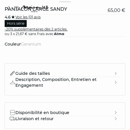
PANTALON LARGE SANDY
65,00 €
4.6
Voir les {0} avis
Hors série
-20% supplémentaires dès 2 articles.
ou 3 x 21,67 € sans frais avec
Couleur
geranium
question
Guide des tailles
Description, Composition, Entretien et
Engagement
Disponibilité en boutique
Livraison et retour