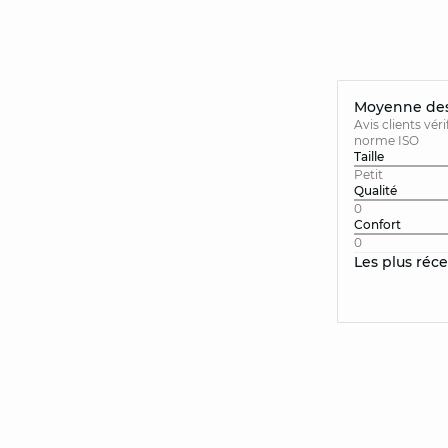
Moyenne des 
Avis clients vér
norme ISO
Taille
Petit
Qualité
0
Confort
0
Les plus réc