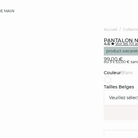
E MAIN
Accueil
Collecti
PANTALON N
4.6
Voir les {0} a
product.wecaret
99,00 €
ou 3 x 33,00 € sans
Couleur
blanc
Tailles Belges
Veuillez sélec