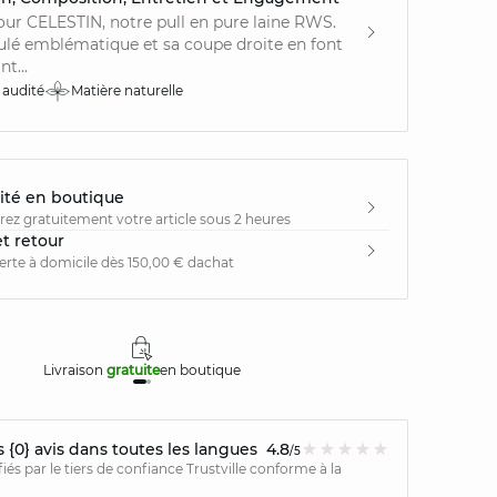
ur CELESTIN, notre pull en pure laine RWS.
ulé emblématique et sa coupe droite en font
t...
 audité
Matière naturelle
ité en boutique
irez gratuitement votre article sous 2 heures
et retour
ferte à domicile dès 150,00 € dachat
Livraison
gratuite
en boutique
Retours
{0} avis dans toutes les langues
4.8
/5
ifiés par le tiers de confiance Trustville conforme à la