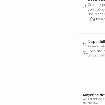
Craquez po
Son col ro
une pièce in
Atelier
Disponibil
Payez et ret
Livraison 
Livraison of
Moyenne des 
Avis clients vér
norme ISO