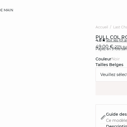
E MAIN
Accueil
Last Ch
PULL COL R
4.8
Voir les {0} a
49,00 €
-20% sup
Payez en 3 fois sa
Couleur
noir
Tailles Belges
Veuillez sélec
Guide des 
Ce modèle
Descripti