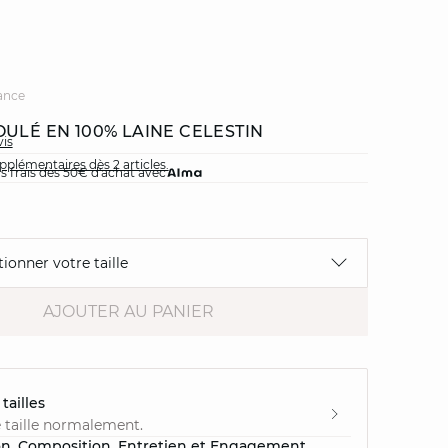
ance
OULÉ EN 100% LAINE CELESTIN
vis
plémentaires dès 2 articles.
ns frais dès 50€ d'achat avec
tionner votre taille
AJOUTER AU PANIER
tailles
 taille normalement.
on, Composition, Entretien et Engagement