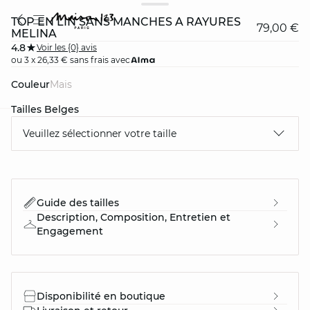
TOP EN LIN SANS MANCHES À RAYURES
79,00 €
MELINA
4.8
Voir les {0} avis
ou 3 x 26,33 € sans frais avec
Couleur
mais
Tailles Belges
Veuillez sélectionner votre taille
question
Guide des tailles
Description, Composition, Entretien et
Engagement
Disponibilité en boutique