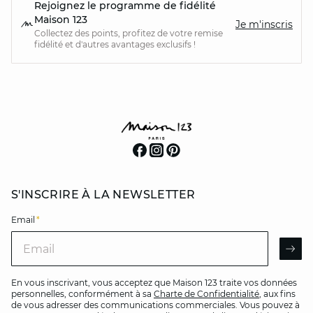
Rejoignez le programme de fidélité
Maison 123
Je m'inscris
Collectez des points, profitez de votre remise
fidélité et d'autres avantages exclusifs !
S'INSCRIRE À LA NEWSLETTER
Email
*
Email
AR
En vous inscrivant, vous acceptez que Maison 123 traite vos données
personnelles, conformément à sa
Charte de Confidentialité
, aux fins
de vous adresser des communications commerciales. Vous pouvez à