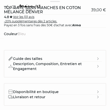
TOP RAYÉ SANS MANCHES EN COTON
39,00 €
MÉLANGÉ DENVER
4.8
Voir les {0} avis
-20% supplémentaires dès 2 articles.
Payez en 3 fois sans frais dès 50€ d'achat avec
Couleur
bleu
question
Guide des tailles
Description, Composition, Entretien et
Engagement
Disponibilité en boutique
Livraison et retour