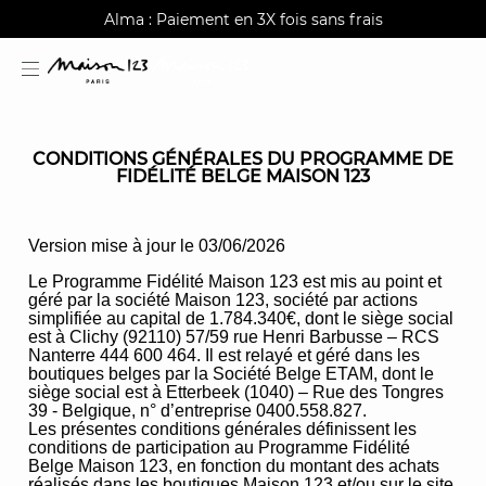
AGUA : Découvrez notre nouvelle collection
Alma : Paiement en 3X fois sans frais
Livraison offerte à domicile dès 150€
CONDITIONS GÉNÉRALES DU PROGRAMME DE
FIDÉLITÉ BELGE MAISON 123
Version mise à jour le 03/06/2026
estion
Le Programme Fidélité Maison 123 est mis au point et
géré par la société Maison 123, société par actions
simplifiée au capital de 1.784.340€, dont le siège social
est à Clichy (92110) 57/59 rue Henri Barbusse – RCS
Nanterre 444 600 464. Il est relayé et géré dans les
boutiques belges par la Société Belge ETAM, dont le
siège social est à Etterbeek (1040) – Rue des Tongres
39 - Belgique, n° d’entreprise 0400.558.827.
Les présentes conditions générales définissent les
conditions de participation au Programme Fidélité
Belge Maison 123, en fonction du montant des achats
réalisés dans les boutiques Maison 123 et/ou sur le site