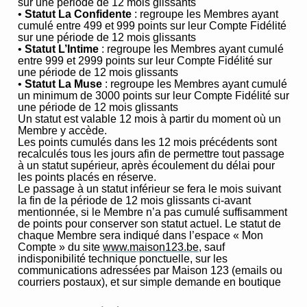
sur une période de 12 mois glissants
•
Statut La Confidente
: regroupe les Membres ayant
cumulé entre 499 et 999 points sur leur Compte Fidélité
sur une période de 12 mois glissants
•
Statut L’Intime
: regroupe les Membres ayant cumulé
entre 999 et 2999 points sur leur Compte Fidélité sur
une période de 12 mois glissants
•
Statut La Muse
: regroupe les Membres ayant cumulé
un minimum de 3000 points sur leur Compte Fidélité sur
une période de 12 mois glissants
Un statut est valable 12 mois à partir du moment où un
Membre y accède.
Les points cumulés dans les 12 mois précédents sont
recalculés tous les jours afin de permettre tout passage
à un statut supérieur, après écoulement du délai pour
les points placés en réserve.
Le passage à un statut inférieur se fera le mois suivant
la fin de la période de 12 mois glissants ci-avant
mentionnée, si le Membre n’a pas cumulé suffisamment
de points pour conserver son statut actuel. Le statut de
chaque Membre sera indiqué dans l’espace « Mon
Compte » du site
www.maison123.be
, sauf
indisponibilité technique ponctuelle, sur les
communications adressées par Maison 123 (emails ou
courriers postaux), et sur simple demande en boutique