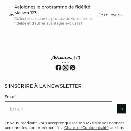
Rejoignez le programme de fidélité
Maison 123
Je m'inscris
Collectez des points, profitez de votre remise
fidélité et d'autres avantages exclusifs !
S'INSCRIRE À LA NEWSLETTER
Email
*
Email
AR
En vous inscrivant, vous acceptez que Maison 123 traite vos données
personnelles, conformément à sa
Charte de Confidentialité
, aux fins