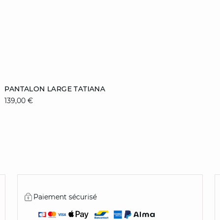
Ajouter au panier
PANTALON LARGE TATIANA
139,00 €
S
M
L
XL
Paiement sécurisé