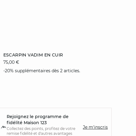
Ajouter au panier
ESCARPIN VADIM EN CUIR
75,00 €
36
39
40
-20% supplémentaires dès 2 articles.
Rejoignez le programme de
fidélité Maison 123
Je m'inscris
Collectez des points, profitez de votre
remise fidélité et d'autres avantages