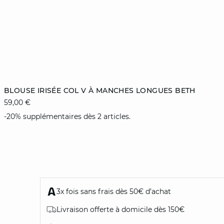
Ajouter au panier
BLOUSE IRISÉE COL V À MANCHES LONGUES BETH
59,00 €
XS
-20% supplémentaires dès 2 articles.
3x fois sans frais dès 50€ d’achat
Livraison offerte à domicile dès 150€