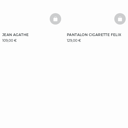
BASKETFULL
BAS
JEAN AGATHE
PANTALON CIGARETTE FELIX
109,00 €
129,00 €