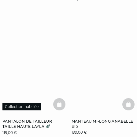
BASKETFULL
BAS
Collection habillée
PANTALON DE TAILLEUR
MANTEAU MI-LONG ANABELLE
BIS
TAILLE HAUTE LAYLA
199,00 €
119,00 €