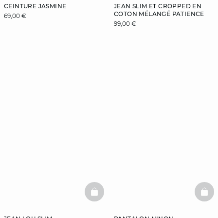
CEINTURE JASMINE
JEAN SLIM ET CROPPED EN
COTON MÉLANGÉ PATIENCE
69,00 €
99,00 €
BASKETFULL
BAS