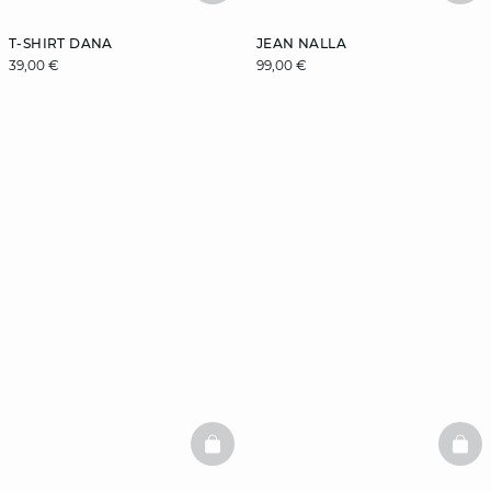
T-SHIRT DANA
JEAN NALLA
39,00 €
99,00 €
BASKETFULL
BAS