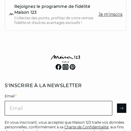
Rejoignez le programme de fidélité
Maison 123
Je m'inscris
Collectez des points, profitez de votre remise
fidélité et d'autres avantages exclusifs !
S'INSCRIRE À LA NEWSLETTER
Email
*
Email
AR
En vous inscrivant, vous acceptez que Maison 123 traite vos données
personnelles, conformément à sa
Charte de Confidentialité
, aux fins