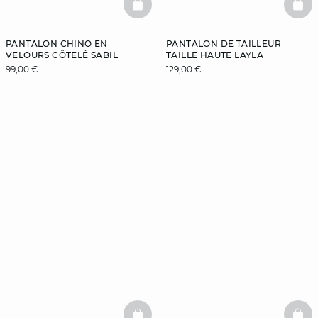
BASKETFULL
BAS
PANTALON CHINO EN
PANTALON DE TAILLEUR
VELOURS CÔTELÉ SABIL
TAILLE HAUTE LAYLA
99,00 €
129,00 €