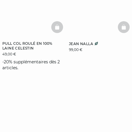
BASKETFULL
BAS
PULL COL ROULÉ EN 100%
JEAN NALLA
LAINE CELESTIN
99,00 €
49,00 €
-20% supplémentaires dès 2
articles.