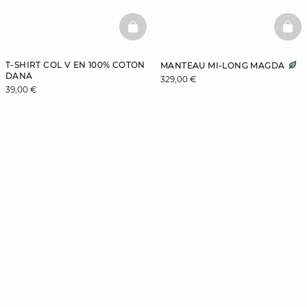
BASKETFULL
BAS
T-SHIRT COL V EN 100% COTON
MANTEAU MI-LONG MAGDA
DANA
329,00 €
39,00 €