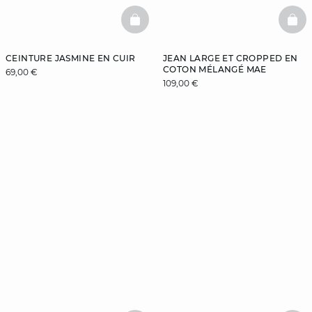
BASKETFULL
BAS
CEINTURE JASMINE EN CUIR
JEAN LARGE ET CROPPED EN
COTON MÉLANGÉ MAE
69,00 €
109,00 €