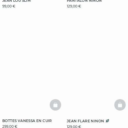
JEAN LOU SLIM
PANTALON NINON
99,00 €
129,00 €
BASKETFULL
BAS
BOTTES VANESSA EN CUIR
JEAN FLARE NINON
299,00 €
129,00 €