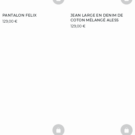
BASKETFULL
BAS
PANTALON FELIX
JEAN LARGE EN DENIM DE
COTON MÉLANGÉ ALESS
129,00 €
129,00 €
BASKETFULL
BAS