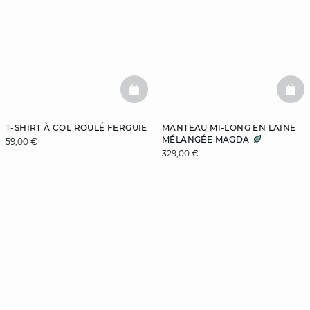
BASKETFULL
BAS
T-SHIRT À COL ROULÉ FERGUIE
MANTEAU MI-LONG EN LAINE
MÉLANGÉE MAGDA
59,00 €
329,00 €