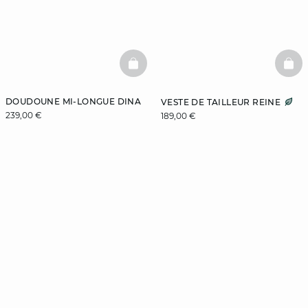
BASKETFULL
BAS
DOUDOUNE MI-LONGUE DINA
VESTE DE TAILLEUR REINE
239,00 €
189,00 €