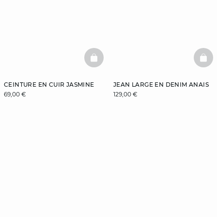
BASKETFULL
BAS
CEINTURE EN CUIR JASMINE
JEAN LARGE EN DENIM ANAIS
69,00 €
129,00 €