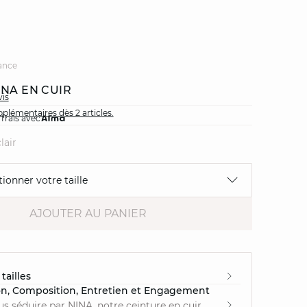
ance
INA EN CUIR
vis
plémentaires dès 2 articles.
 frais avec
lair
tionner votre taille
AJOUTER AU PANIER
tailles
on, Composition, Entretien et Engagement
us séduire par NINA, notre ceinture en cuir