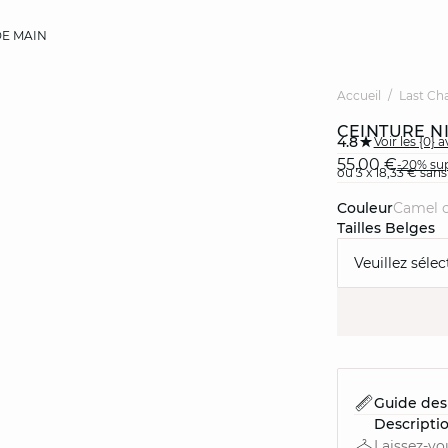
E MAIN
Accueil
Last Ch
CEINTURE N
4.8
Voir les {0} a
55,00 €
-20% sup
ou 3 x 18,33 € sans
Couleur
camel c
Tailles Belges
Veuillez sélec
Guide des 
Descripti
Laissez-vo