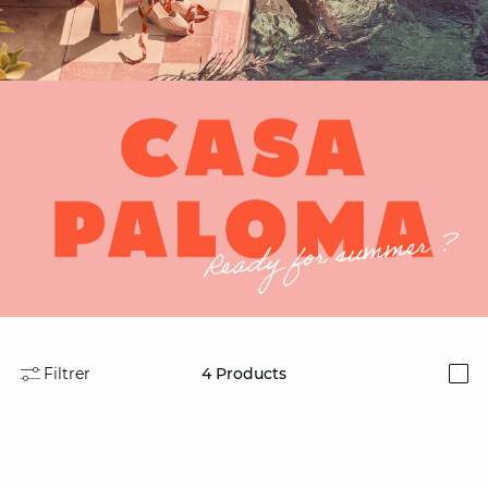
Filtrer
4
Products
i