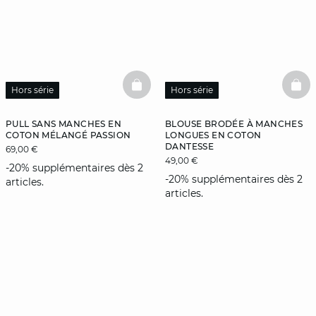
BASKETFULL
BAS
Hors série
Hors série
PULL SANS MANCHES EN
BLOUSE BRODÉE À MANCHES
COTON MÉLANGÉ PASSION
LONGUES EN COTON
DANTESSE
69,00 €
49,00 €
-20% supplémentaires dès 2
-20% supplémentaires dès 2
articles.
articles.