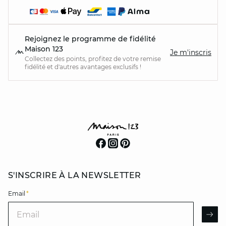
Rejoignez le programme de fidélité
Maison 123
Je m'inscris
Collectez des points, profitez de votre remise
fidélité et d'autres avantages exclusifs !
S'INSCRIRE À LA NEWSLETTER
Email
*
Email
AR