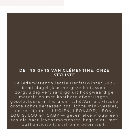
DE INSIGHTS VAN CLÉMENTINE, ONZE
STYLISTE
De lederwarencollectie Herfst/Winter 2025
biedt dagelijkse metgezellen­tassen,
zorgvuldig vervaardigd uit hoogwaardige
materialen met kostbare afwerkingen,
vid
geselecteerd in India en Italië.
Van praktische
grote schoudertassen tot lichte mini-versies,
de zes lijnen — LUCIEN, LÉONARD, LÉON,
LOUIS, LOU en GABY — geven elke vrouw een
tas die haar levensmomenten begeleidt, met
authenticiteit, durf en moderniteit.