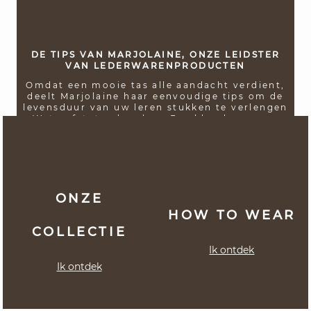
DE TIPS VAN MARJOLAINE, ONZE LEIDSTER
VAN LEDERWARENPRODUCTEN
Omdat een mooie tas alle aandacht verdient,
deelt Marjolaine haar eenvoudige tips om de
levensduur van uw leren stukken te verlengen
: Waterafstotend maken: Een kleurloze spray,
geschikt voor alle materialen, beschermt
tegen vlekken en vocht.
Reinigen: De
universele Saphir-crème, aangebracht met
een zachte zwijnenleerdoek, reinigt, voedt en
vermindert sporen.
Bewaren: Bewaar uw
tassen in hun stofzak, uit het licht en de
ONZE
vochtigheid.
HOW TO WEAR
COLLECTIE
Ik ontdek
Ik ontdek