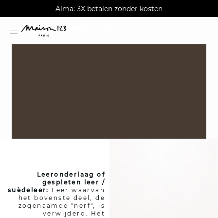
AGUA : Ontdek onze nieuwe collectie
Alma: 3X betalen zonder kosten
Gratis retourneren in de winkel
estion
​Leeronderlaag of
gespleten leer /
suèdeleer:
Leer waarvan
het bovenste deel, de
zogenaamde "nerf", is
verwijderd. Het