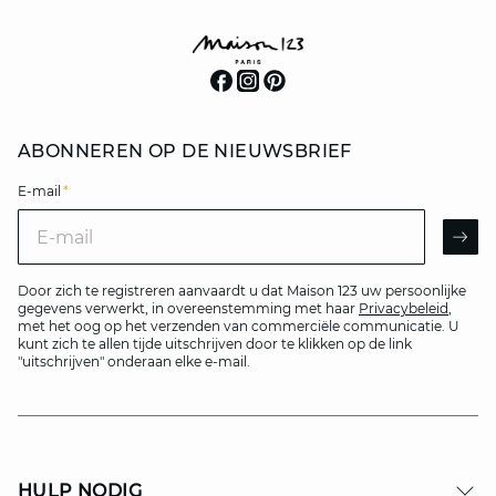
ABONNEREN OP DE NIEUWSBRIEF
E-mail
*
E-mail
AR
Door zich te registreren aanvaardt u dat Maison 123 uw persoonlijke
gegevens verwerkt, in overeenstemming met haar
Privacybeleid
,
met het oog op het verzenden van commerciële communicatie. U
kunt zich te allen tijde uitschrijven door te klikken op de link
"uitschrijven" onderaan elke e-mail.
HULP NODIG