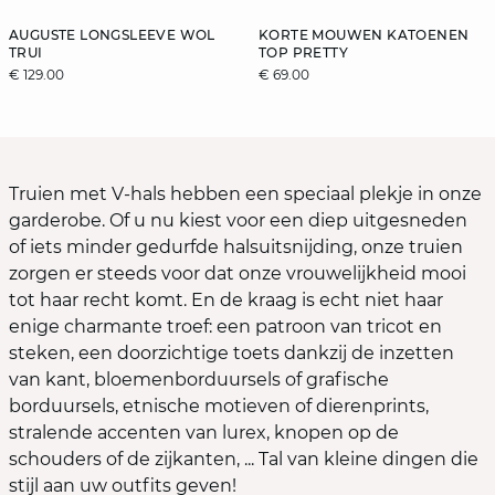
AUGUSTE LONGSLEEVE WOL
KORTE MOUWEN KATOENEN
TRUI
TOP PRETTY
€ 129.00
€ 69.00
Truien met V-hals hebben een speciaal plekje in onze
garderobe. Of u nu kiest voor een diep uitgesneden
of iets minder gedurfde halsuitsnijding, onze truien
zorgen er steeds voor dat onze vrouwelijkheid mooi
tot haar recht komt. En de kraag is echt niet haar
enige charmante troef: een patroon van tricot en
steken, een doorzichtige toets dankzij de inzetten
van kant, bloemenborduursels of grafische
borduursels, etnische motieven of dierenprints,
stralende accenten van lurex, knopen op de
schouders of de zijkanten, ... Tal van kleine dingen die
stijl aan uw outfits geven!