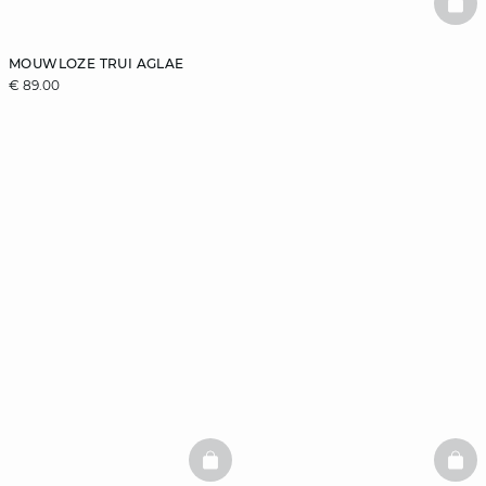
BAS
MOUWLOZE TRUI AGLAE
€ 89.00
BASKETFULL
BAS