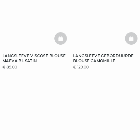
BASKETFULL
BAS
LANGSLEEVE VISCOSE BLOUSE
LANGSLEEVE GEBORDUURDE
MAEVA BL SATIN
BLOUSE CAMOMILLE
€ 89.00
€ 129.00