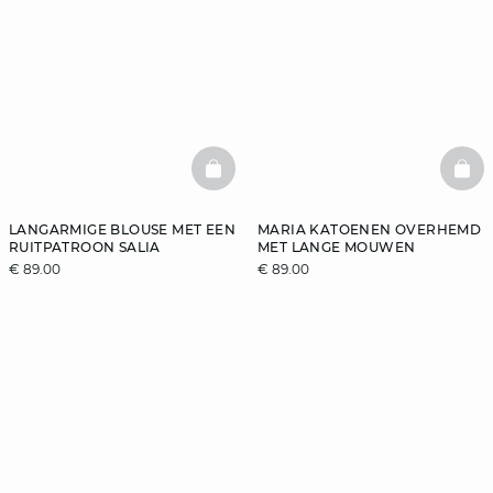
BASKETFULL
BAS
LANGARMIGE BLOUSE MET EEN
MARIA KATOENEN OVERHEMD
RUITPATROON SALIA
MET LANGE MOUWEN
€ 89.00
€ 89.00