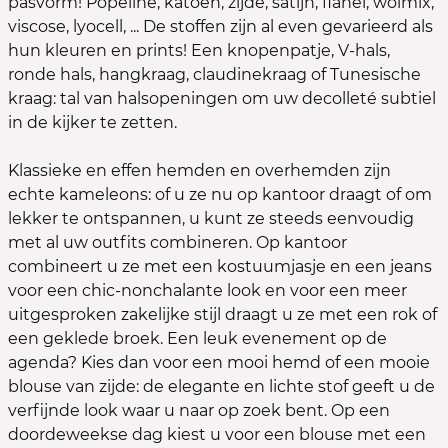
pasvorm! Popeline, katoen, zijde, satijn, flanel, wolmix,
viscose, lyocell, ... De stoffen zijn al even gevarieerd als
hun kleuren en prints! Een knopenpatje, V-hals,
ronde hals, hangkraag, claudinekraag of Tunesische
kraag: tal van halsopeningen om uw decolleté subtiel
in de kijker te zetten.
Klassieke en effen hemden en overhemden zijn
echte kameleons: of u ze nu op kantoor draagt of om
lekker te ontspannen, u kunt ze steeds eenvoudig
met al uw outfits combineren. Op kantoor
combineert u ze met een kostuumjasje en een jeans
voor een chic-nonchalante look en voor een meer
uitgesproken zakelijke stijl draagt u ze met een rok of
een geklede broek. Een leuk evenement op de
agenda? Kies dan voor een mooi hemd of een mooie
blouse van zijde: de elegante en lichte stof geeft u de
verfijnde look waar u naar op zoek bent. Op een
doordeweekse dag kiest u voor een blouse met een