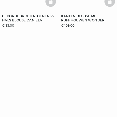
BASKETFULL
BAS
GEBORDUURDE KATOENEN V-
KANTEN BLOUSE MET
HALS BLOUSE DANIELA
PUFFMOUWEN WONDER
€ 99.00
€ 109.00