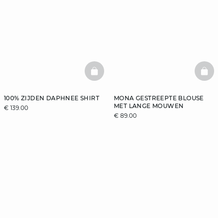
BASKETFULL
BAS
100% ZIJDEN DAPHNEE SHIRT
MONA GESTREEPTE BLOUSE
MET LANGE MOUWEN
€ 139.00
€ 89.00