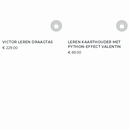
BASKETFULL
BAS
VICTOR LEREN DRAAGTAS
LEREN KAARTHOUDER MET
PYTHON-EFFECT VALENTIN
€ 229.00
€ 69.00