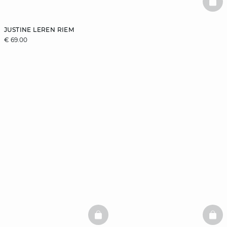
BAS
JUSTINE LEREN RIEM
€ 69.00
BASKETFULL
BAS