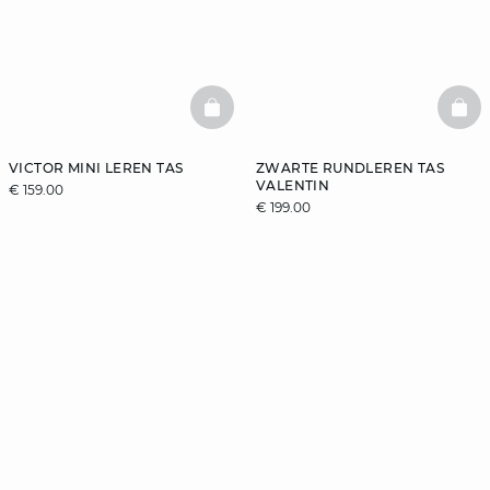
BASKETFULL
BAS
VICTOR MINI LEREN TAS
ZWARTE RUNDLEREN TAS
VALENTIN
€ 159.00
€ 199.00