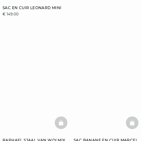
SAC EN CUIR LEONARD MINI
€ 149.00
BASKETFULL
BAS
RAPHAEL SJAAL VAN WOLMIX
SAC BANANE EN CUIR MARCEL