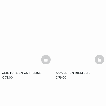
BASKETFULL
BAS
CEINTURE EN CUIR ELISE
100% LEREN RIEM ELIE
€ 79.00
€ 79.00