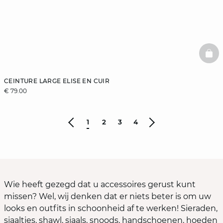
BAS
CEINTURE LARGE ELISE EN CUIR
€ 79.00
1
2
3
4
Wie heeft gezegd dat u accessoires gerust kunt
missen? Wel, wij denken dat er niets beter is om uw
looks en outfits in schoonheid af te werken! Sieraden,
sjaaltjes, shawl, sjaals, snoods, handschoenen, hoeden