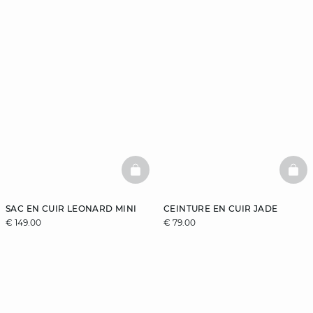
BASKETFULL
BAS
SAC EN CUIR LEONARD MINI
CEINTURE EN CUIR JADE
€ 149.00
€ 79.00