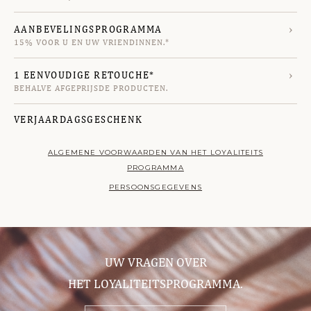
›
AANBEVELINGSPROGRAMMA
15% VOOR U EN UW VRIENDINNEN.*
›
1 EENVOUDIGE RETOUCHE*
BEHALVE AFGEPRIJSDE PRODUCTEN.
VERJAARDAGSGESCHENK
ALGEMENE VOORWAARDEN VAN HET LOYALITEITS
PROGRAMMA
PERSOONSGEGEVENS
UW VRAGEN OVER
HET LOYALITEITSPROGRAMMA.