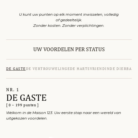
U kunt uw punten op elk moment inwisselen, volledig
of gedeeltelijk.
Zonder kosten. Zonder verplichtingen.
UW VOORDELEN PER STATUS
DE GASTE
DE VERTROUWELINGE
DE HARTSVRIENDIN
DE DIERBARE
DE GASTE
NR. 1
[ 0 – 199 punten ]
Welkom in de Maison 123. Uw eerste stap naar een wereld van
uitgekozen voordelen.