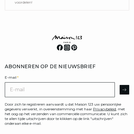
voordelen!
ABONNEREN OP DE NIEUWSBRIEF
E-mail
*
E-mail
AR
Door zich te registreren aanvaardt u dat Maison 123 uw persoonlijke
gegevens verwerkt, in overeenstemming met haar
Privacybeleid
, met
het oog op het verzenden van commerciële communicatie. U kunt zich
te allen tijde uitschrijven door te klikken op de link "uitschrijven"
onderaan elke e-mail.