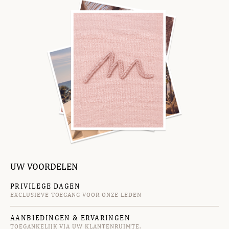
UW VOORDELEN
PRIVILEGE DAGEN
EXCLUSIEVE TOEGANG VOOR ONZE LEDEN
AANBIEDINGEN & ERVARINGEN
TOEGANKELIJK VIA UW KLANTENRUIMTE.