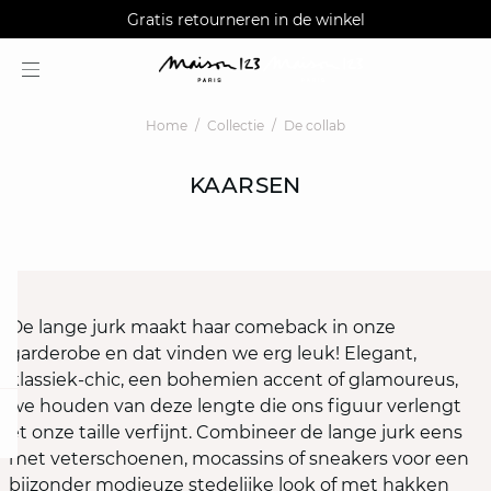
AGUA : Ontdek onze nieuwe collectie
Alma: 3X betalen zonder kosten
Gratis retourneren in de winkel
Home
Collectie
De collab
KAARSEN
De lange jurk maakt haar comeback in onze
garderobe en dat vinden we erg leuk! Elegant,
klassiek-chic, een bohemien accent of glamoureus,
we houden van deze lengte die ons figuur verlengt
question
et onze taille verfijnt. Combineer de lange jurk eens
met veterschoenen, mocassins of sneakers voor een
bijzonder modieuze stedelijke look of met hakken