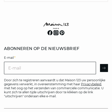
ABONNEREN OP DE NIEUWSBRIEF
E-mail
*
E-mail
AR
Door zich te registreren aanvaardt u dat Maison 123 uw persoonlijke
gegevens verwerkt, in overeenstemming met haar
Privacybeleid
,
met het oog op het verzenden van commerciële communicatie. U
kunt zich te allen tijde uitschrijven door te klikken op de link
"uitschrijven" onderaan elke e-mail.