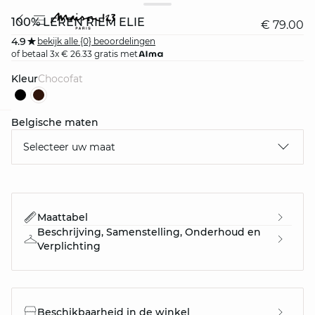
100% LEREN RIEM ELIE
€ 79.00
4.9
bekijk alle {0} beoordelingen
of betaal 3x € 26.33 gratis met
Kleur
chocofat
Belgische maten
question
Selecteer uw maat
Maattabel
Beschrijving, Samenstelling, Onderhoud en
Verplichting
Beschikbaarheid in de winkel