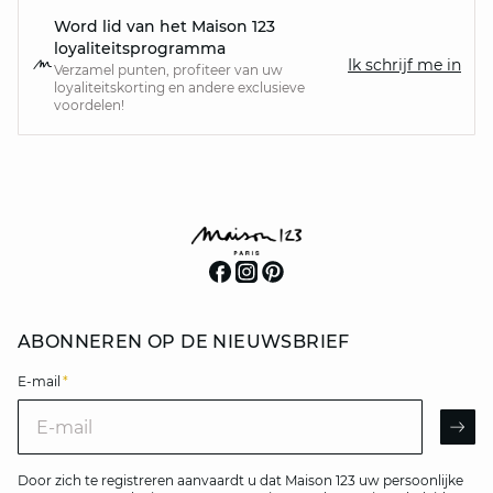
Word lid van het Maison 123
loyaliteitsprogramma
Ik schrijf me in
Verzamel punten, profiteer van uw
loyaliteitskorting en andere exclusieve
voordelen!
ABONNEREN OP DE NIEUWSBRIEF
E-mail
*
E-mail
AR
Door zich te registreren aanvaardt u dat Maison 123 uw persoonlijke