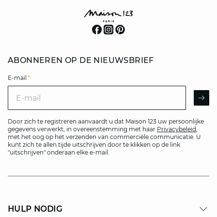
ABONNEREN OP DE NIEUWSBRIEF
E-mail
*
E-mail
AR
Door zich te registreren aanvaardt u dat Maison 123 uw persoonlijke
gegevens verwerkt, in overeenstemming met haar
Privacybeleid
,
met het oog op het verzenden van commerciële communicatie. U
kunt zich te allen tijde uitschrijven door te klikken op de link
"uitschrijven" onderaan elke e-mail.
HULP NODIG