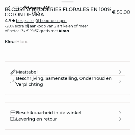
BLOUSE À BRODERIES FLORALES EN 100%
€ 59.00
COTON DEMMA
4.8
bekijk alle {0} beoordelingen
-20% extra bij aankoop van 2 artikelen of meer
of betaal 3x € 19.67 gratis met
Kleur
blanc
question
Maattabel
Beschrijving, Samenstelling, Onderhoud en
Verplichting
Beschikbaarheid in de winkel
Levering en retour