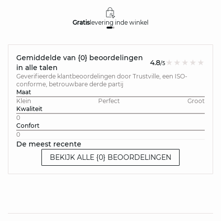
Gratis
levering in
de winkel
Gemiddelde van {0} beoordelingen
4.8
/5
in alle talen
Geverifieerde klantbeoordelingen door Trustville, een ISO-
conforme, betrouwbare derde partij
Maat
Klein
Perfect
Groot
Kwaliteit
0
Confort
0
De meest recente
BEKIJK ALLE {0} BEOORDELINGEN