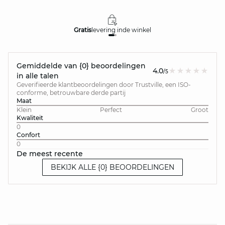
Gratis
levering in
de winkel
Gemiddelde van {0} beoordelingen
4.0
/5
in alle talen
Geverifieerde klantbeoordelingen door Trustville, een ISO-
conforme, betrouwbare derde partij
Maat
Klein
Perfect
Groot
Kwaliteit
0
Confort
0
De meest recente
BEKIJK ALLE {0} BEOORDELINGEN