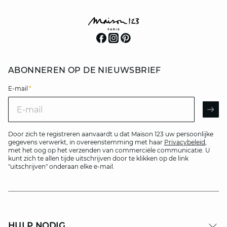
ABONNEREN OP DE NIEUWSBRIEF
E-mail
*
E-mail
AR
Door zich te registreren aanvaardt u dat Maison 123 uw persoonlijke
gegevens verwerkt, in overeenstemming met haar
Privacybeleid
,
met het oog op het verzenden van commerciële communicatie. U
kunt zich te allen tijde uitschrijven door te klikken op de link
"uitschrijven" onderaan elke e-mail.
HULP NODIG