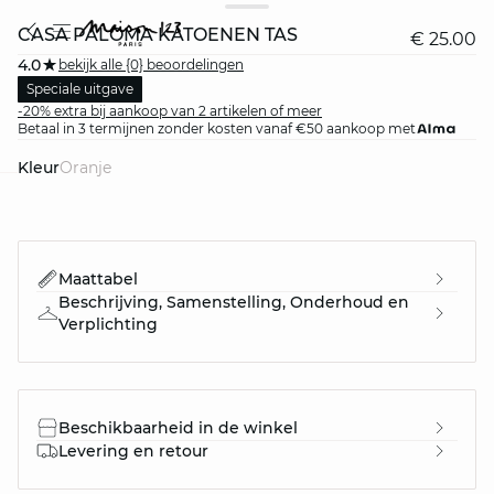
CASA PALOMA KATOENEN TAS
€ 25.00
4.0
bekijk alle {0} beoordelingen
Speciale uitgave
-20% extra bij aankoop van 2 artikelen of meer
Betaal in 3 termijnen zonder kosten vanaf €50 aankoop met
Kleur
oranje
question
Maattabel
Beschrijving, Samenstelling, Onderhoud en
Verplichting
Beschikbaarheid in de winkel
Levering en retour