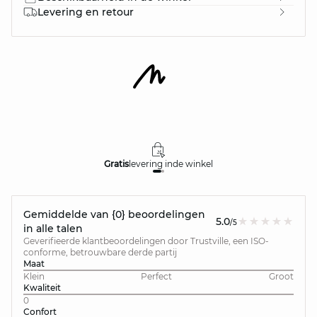
Levering en retour
Gratis
levering in
de winkel
Gemiddelde van {0} beoordelingen
5.0
/5
in alle talen
Geverifieerde klantbeoordelingen door Trustville, een ISO-
conforme, betrouwbare derde partij
Maat
Klein
Perfect
Groot
Kwaliteit
0
Confort