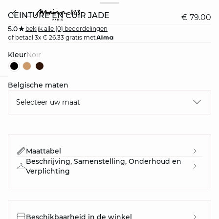
CEINTURE EN CUIR JADE
€ 79.00
5.0
bekijk alle {0} beoordelingen
of betaal 3x € 26.33 gratis met
Kleur
noir
Belgische maten
question
Selecteer uw maat
Maattabel
Beschrijving, Samenstelling, Onderhoud en
Verplichting
Beschikbaarheid in de winkel