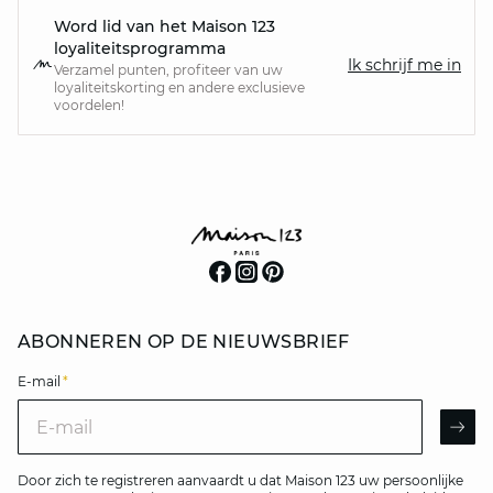
Word lid van het Maison 123
loyaliteitsprogramma
Ik schrijf me in
Verzamel punten, profiteer van uw
loyaliteitskorting en andere exclusieve
voordelen!
ABONNEREN OP DE NIEUWSBRIEF
E-mail
*
E-mail
AR
Door zich te registreren aanvaardt u dat Maison 123 uw persoonlijke