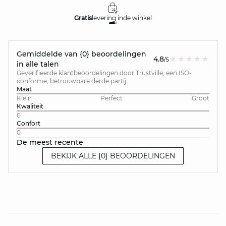
Gratis
levering in
de winkel
Gemiddelde van {0} beoordelingen
4.8
/5
in alle talen
Geverifieerde klantbeoordelingen door Trustville, een ISO-
conforme, betrouwbare derde partij
Maat
Klein
Perfect
Groot
Kwaliteit
0
Confort
0
De meest recente
BEKIJK ALLE {0} BEOORDELINGEN