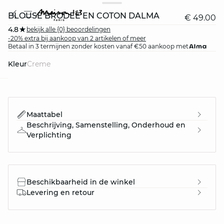
BLOUSE BRODÉE EN COTON DALMA
€ 49.00
4.8
bekijk alle {0} beoordelingen
-20% extra bij aankoop van 2 artikelen of meer
Betaal in 3 termijnen zonder kosten vanaf €50 aankoop met
Kleur
creme
question
Maattabel
Beschrijving, Samenstelling, Onderhoud en
Verplichting
Beschikbaarheid in de winkel
Levering en retour