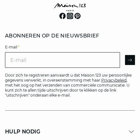
ABONNEREN OP DE NIEUWSBRIEF
E-mail
*
E-mail
AR
Door zich te registreren aanvaardt u dat Maison 123 uw persoonlijke
gegevens verwerkt, in overeenstemming met haar
Privacybeleid
,
met het oog op het verzenden van commerciële communicatie. U
kunt zich te allen tijde uitschrijven door te klikken op de link
"uitschrijven" onderaan elke e-mail.
HULP NODIG