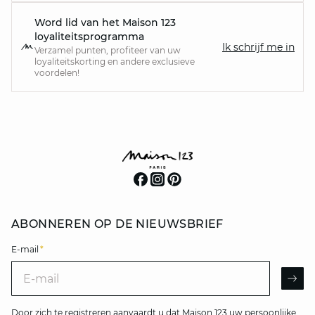
Word lid van het Maison 123
loyaliteitsprogramma
Ik schrijf me in
Verzamel punten, profiteer van uw
loyaliteitskorting en andere exclusieve
voordelen!
ABONNEREN OP DE NIEUWSBRIEF
E-mail
*
E-mail
AR
Door zich te registreren aanvaardt u dat Maison 123 uw persoonlijke