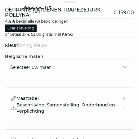
GEPRINTE KATOENEN TRAPEZEJURK
€ 159.00
POLLYNA
4.5
bekijk alle {0} beoordelingen
Gratis levering
of betaal 3x € 53.00 gratis met
Kleur
koning blauw
Belgische maten
question
Selecteer uw maat
Maattabel
Beschrijving, Samenstelling, Onderhoud en
Verplichting