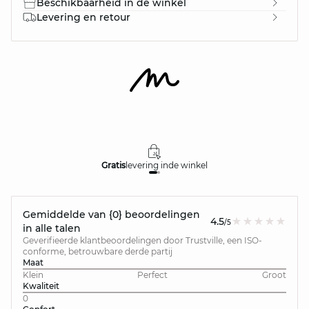
Beschikbaarheid in de winkel
Levering en retour
Gratis
levering in
de winkel
Gemiddelde van {0} beoordelingen
4.5
/5
in alle talen
Geverifieerde klantbeoordelingen door Trustville, een ISO-
conforme, betrouwbare derde partij
Maat
Klein
Perfect
Groot
Kwaliteit
0