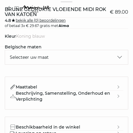
BRUNE GEDRUKTE VLOEIENDE MIDI ROK
€ 89.00
VAN KATOEN
4.8
bekijk alle {0} beoordelingen
of betaal 3x € 29.67 gratis met
Kleur
koning blauw
Belgische maten
Selecteer uw maat
question
Maattabel
Beschrijving, Samenstelling, Onderhoud en
Verplichting
Beschikbaarheid in de winkel