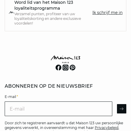
Word lid van het Maison 123
loyaliteitsprogramma
Ik schrijf me in
Verzamel punten, profiteer van uw
loyaliteitskorting en andere exclusieve
voordelen!
ABONNEREN OP DE NIEUWSBRIEF
E-mail
*
E-mail
AR
Door zich te registreren aanvaardt u dat Maison 123 uw persoonlijke
gegevens verwerkt, in overeenstemming met haar
Privacybeleid
,