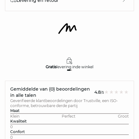
Levering en retour
Gratis
levering in
de winkel
Gemiddelde van {0} beoordelingen
4.8
/5
in alle talen
Geverifieerde klantbeoordelingen door Trustville, een ISO-
conforme, betrouwbare derde partij
Maat
Klein
Perfect
Groot
Kwaliteit
0
Confort
0