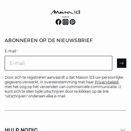
ABONNEREN OP DE NIEUWSBRIEF
E-mail
*
E-mail
AR
Door zich te registreren aanvaardt u dat Maison 123 uw persoonlijke
gegevens verwerkt, in overeenstemming met haar
Privacybeleid
,
met het oog op het verzenden van commerciële communicatie. U
kunt zich te allen tijde uitschrijven door te klikken op de link
"uitschrijven" onderaan elke e-mail.
HULP NODIG