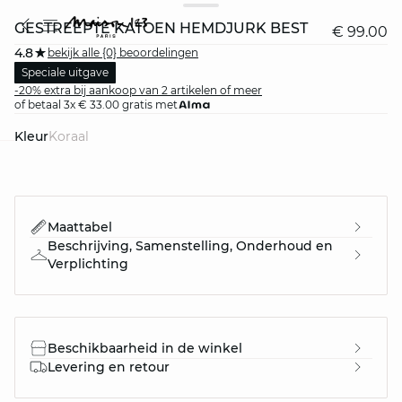
GESTREEPTE KATOEN HEMDJURK BEST
€ 99.00
4.8
bekijk alle {0} beoordelingen
Speciale uitgave
-20% extra bij aankoop van 2 artikelen of meer
of betaal 3x € 33.00 gratis met
Kleur
koraal
question
Maattabel
Beschrijving, Samenstelling, Onderhoud en
Verplichting
Beschikbaarheid in de winkel
Levering en retour