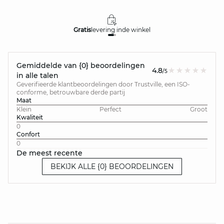
Gratis
levering in
de winkel
Gemiddelde van {0} beoordelingen
4.8
/5
in alle talen
Geverifieerde klantbeoordelingen door Trustville, een ISO-
conforme, betrouwbare derde partij
Maat
Klein
Perfect
Groot
Kwaliteit
0
Confort
0
De meest recente
BEKIJK ALLE {0} BEOORDELINGEN