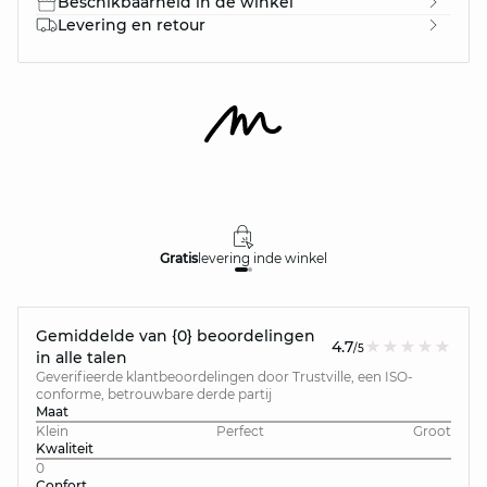
Beschikbaarheid in de winkel
Levering en retour
Gratis
levering in
de winkel
Gemiddelde van {0} beoordelingen
4.7
/5
in alle talen
Geverifieerde klantbeoordelingen door Trustville, een ISO-
conforme, betrouwbare derde partij
Maat
Klein
Perfect
Groot
Kwaliteit
0
Confort