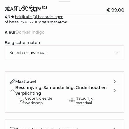
JEAN LOU SLIM
€ 99.00
4.7
bekijk alle {0} beoordelingen
of betaal 3x € 33.00 gratis met
Kleur
donker indigo
Belgische maten
Selecteer uw maat
question
Maattabel
Beschrijving, Samenstelling, Onderhoud en
Verplichting
Gecontroleerde
Natuurlijk
workshop
materiaal