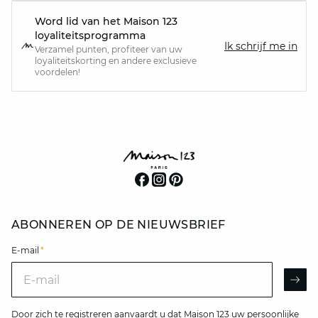
Word lid van het Maison 123
loyaliteitsprogramma
Ik schrijf me in
Verzamel punten, profiteer van uw
loyaliteitskorting en andere exclusieve
voordelen!
ABONNEREN OP DE NIEUWSBRIEF
E-mail
*
E-mail
AR
Door zich te registreren aanvaardt u dat Maison 123 uw persoonlijke