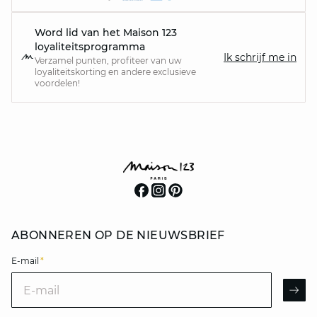
Word lid van het Maison 123
loyaliteitsprogramma
Ik schrijf me in
Verzamel punten, profiteer van uw
loyaliteitskorting en andere exclusieve
voordelen!
ABONNEREN OP DE NIEUWSBRIEF
E-mail
*
E-mail
AR