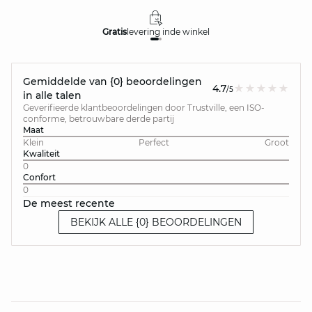
Gratis
levering in
de winkel
Gemiddelde van {0} beoordelingen
4.7
/5
in alle talen
Geverifieerde klantbeoordelingen door Trustville, een ISO-
conforme, betrouwbare derde partij
Maat
Klein
Perfect
Groot
Kwaliteit
0
Confort
0
De meest recente
BEKIJK ALLE {0} BEOORDELINGEN