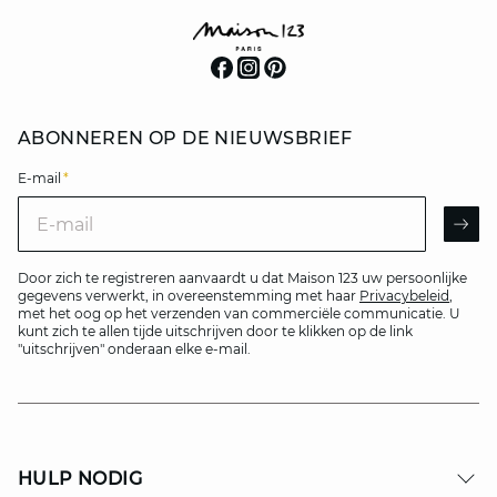
ABONNEREN OP DE NIEUWSBRIEF
E-mail
*
E-mail
AR
Door zich te registreren aanvaardt u dat Maison 123 uw persoonlijke
gegevens verwerkt, in overeenstemming met haar
Privacybeleid
,
met het oog op het verzenden van commerciële communicatie. U
kunt zich te allen tijde uitschrijven door te klikken op de link
"uitschrijven" onderaan elke e-mail.
HULP NODIG