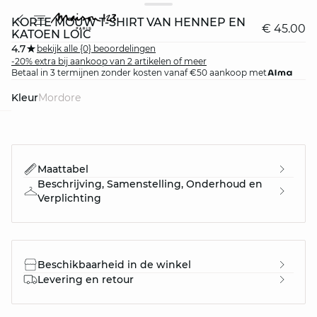
KORTE MOUW T-SHIRT VAN HENNEP EN
€ 45.00
KATOEN LOIC
4.7
bekijk alle {0} beoordelingen
-20% extra bij aankoop van 2 artikelen of meer
Betaal in 3 termijnen zonder kosten vanaf €50 aankoop met
Kleur
mordore
question
Maattabel
Beschrijving, Samenstelling, Onderhoud en
Verplichting
Beschikbaarheid in de winkel
Levering en retour