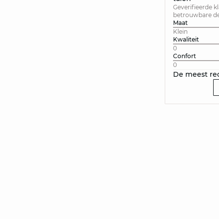
Geverifieerde k
betrouwbare der
Maat
Klein
Kwaliteit
0
Confort
0
De meest re