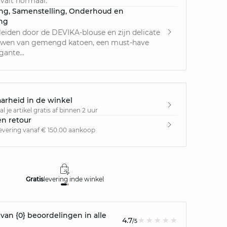
valt normaal.
ing, Samenstelling, Onderhoud en
ing
rleiden door de DEVIKA-blouse en zijn delicate
wen van gemengd katoen, een must-have
gante...
arheid in de winkel
l je artikel gratis af binnen 2 uur
en retour
levering vanaf € 150.00 aankoop
Gratis
levering in
de winkel
Gratis
retour
an {0} beoordelingen in alle
4.7
/5