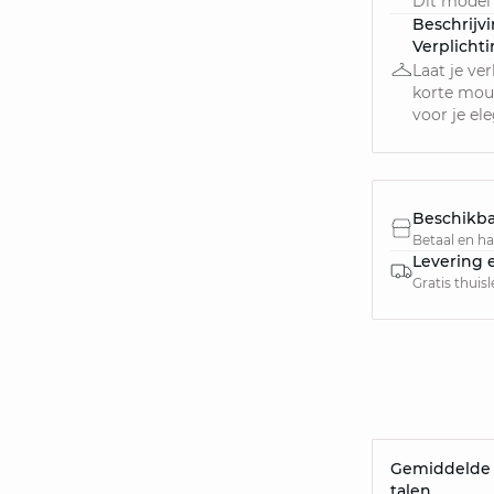
Dit model 
Beschrijv
Verplicht
Laat je ve
korte mou
voor je ele
Beschikba
Betaal en haa
Levering 
Gratis thuis
Gemiddelde v
talen