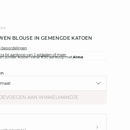
nce
WEN BLOUSE IN GEMENGDE KATOEN
0} beoordelingen
ra bij aankoop van 2 artikelen of meer
jnen zonder kosten vanaf €50 aankoop met
en
 maat
OEVOEGEN AAN WINKELMANDJE