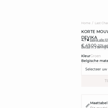
Home
Last Cha
KORTE MOU
DEVIKA
4.7
bekijk alle {
€ 49.00
-20% ext
Betaal in 3 termi
Kleur
groen
Belgische mat
Selecteer uw
T
Maattabel