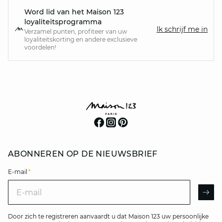
Word lid van het Maison 123
loyaliteitsprogramma
Ik schrijf me in
Verzamel punten, profiteer van uw
loyaliteitskorting en andere exclusieve
voordelen!
ABONNEREN OP DE NIEUWSBRIEF
E-mail
*
E-mail
AR
Door zich te registreren aanvaardt u dat Maison 123 uw persoonlijke