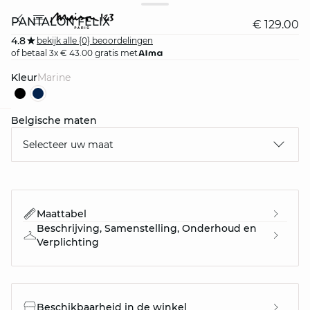
PANTALON FELIX
€ 129.00
4.8
bekijk alle {0} beoordelingen
of betaal 3x € 43.00 gratis met
Kleur
marine
Belgische maten
question
Selecteer uw maat
Maattabel
Beschrijving, Samenstelling, Onderhoud en
Verplichting
Beschikbaarheid in de winkel