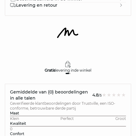
Levering en retour
Gratis
levering in
de winkel
Gemiddelde van {0} beoordelingen
4.8
/5
in alle talen
Geverifieerde klantbeoordelingen door Trustville, een ISO-
conforme, betrouwbare derde partij
Maat
Klein
Perfect
Groot
Kwaliteit
0
Confort