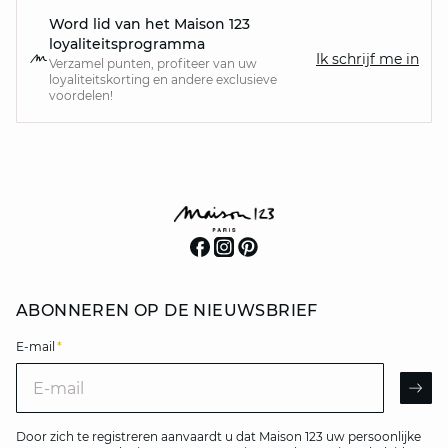
Word lid van het Maison 123
loyaliteitsprogramma
Ik schrijf me in
Verzamel punten, profiteer van uw
loyaliteitskorting en andere exclusieve
voordelen!
ABONNEREN OP DE NIEUWSBRIEF
E-mail
*
E-mail
AR
Door zich te registreren aanvaardt u dat Maison 123 uw persoonlijke