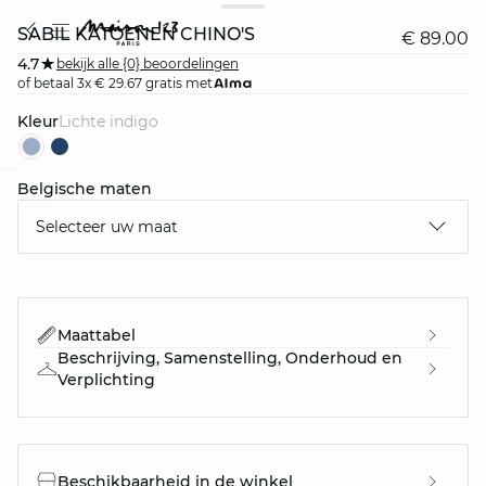
SABIL KATOENEN CHINO'S
€ 89.00
4.7
bekijk alle {0} beoordelingen
of betaal 3x € 29.67 gratis met
Kleur
lichte indigo
Belgische maten
question
Selecteer uw maat
Maattabel
Beschrijving, Samenstelling, Onderhoud en
Verplichting
Beschikbaarheid in de winkel