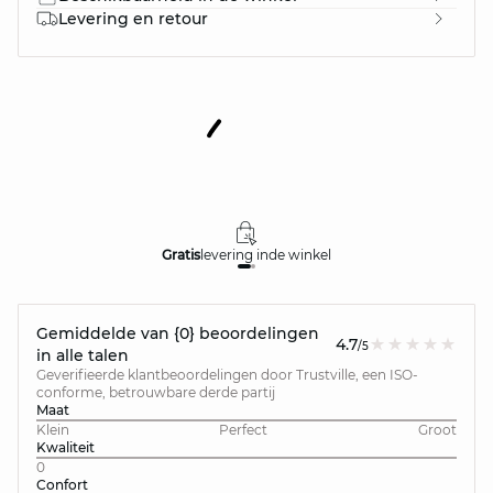
Levering en retour
Gratis
levering in
de winkel
Gemiddelde van {0} beoordelingen
4.7
/5
in alle talen
Geverifieerde klantbeoordelingen door Trustville, een ISO-
conforme, betrouwbare derde partij
Maat
Klein
Perfect
Groot
Kwaliteit
0
Confort