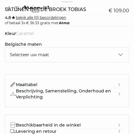
SATIJNEN BREDE BROEK TOBIAS
€ 109.00
4.8
bekijk alle {0} beoordelingen
of betaal 3x € 36.33 gratis met
Kleur
caramel
Belgische maten
Selecteer uw maat
question
Maattabel
Beschrijving, Samenstelling, Onderhoud en
Verplichting
Beschikbaarheid in de winkel
Levering en retour