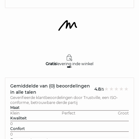
Gratis
levering in
de winkel
Gemiddelde van {0} beoordelingen
4.8
/5
in alle talen
Geverifieerde klantbeoordelingen door Trustville, een ISO-
conforme, betrouwbare derde partij
Maat
Klein
Perfect
Groot
Kwaliteit
0
Confort
0