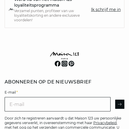
loyaliteitsprogramma
Ik schrijf me in
Verzamel punten, profiteer van uw
loyaliteitskorting en andere exclusieve
voordelen!
ABONNEREN OP DE NIEUWSBRIEF
E-mail
*
E-mail
AR
Door zich te registreren aanvaardt u dat Maison 123 uw persoonlijke
gegevens verwerkt, in overeenstemming met haar
Privacybeleid
,
met het oog op het verzenden van commerciële communicatie. U