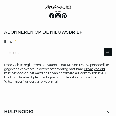
ABONNEREN OP DE NIEUWSBRIEF
E-mail
*
E-mail
AR
Door zich te registreren aanvaardt u dat Maison 123 uw persoonlijke
gegevens verwerkt, in overeenstemming met haar
Privacybeleid
,
met het oog op het verzenden van commerciële communicatie. U
kunt zich te allen tijde uitschrijven door te klikken op de link
"uitschrijven" onderaan elke e-mail.
HULP NODIG