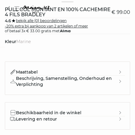
PULL COL MONTANT EN 100% CACHEMIRE
€ 99.00
4 FILS BRADLEY
4.6
bekijk alle {0} beoordelingen
-20% extra bij aankoop van 2 artikelen of meer
of betaal 3x € 33.00 gratis met
Kleur
marine
question
Maattabel
Beschrijving, Samenstelling, Onderhoud en
Verplichting
Beschikbaarheid in de winkel
Levering en retour