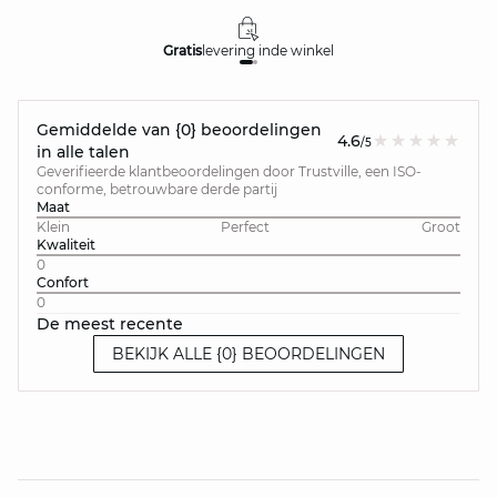
Gratis
levering in
de winkel
Gemiddelde van {0} beoordelingen
4.6
/5
in alle talen
Geverifieerde klantbeoordelingen door Trustville, een ISO-
conforme, betrouwbare derde partij
Maat
Klein
Perfect
Groot
Kwaliteit
0
Confort
0
De meest recente
BEKIJK ALLE {0} BEOORDELINGEN