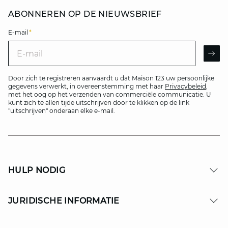
ABONNEREN OP DE NIEUWSBRIEF
E-mail
*
E-mail
AR
Door zich te registreren aanvaardt u dat Maison 123 uw persoonlijke
gegevens verwerkt, in overeenstemming met haar
Privacybeleid
,
met het oog op het verzenden van commerciële communicatie. U
kunt zich te allen tijde uitschrijven door te klikken op de link
"uitschrijven" onderaan elke e-mail.
HULP NODIG
JURIDISCHE INFORMATIE