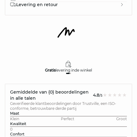
Levering en retour
Gratis
levering in
de winkel
Gemiddelde van {0} beoordelingen
4.8
/5
in alle talen
Geverifieerde klantbeoordelingen door Trustville, een ISO-
conforme, betrouwbare derde partij
Maat
Klein
Perfect
Groot
Kwaliteit
0
Confort