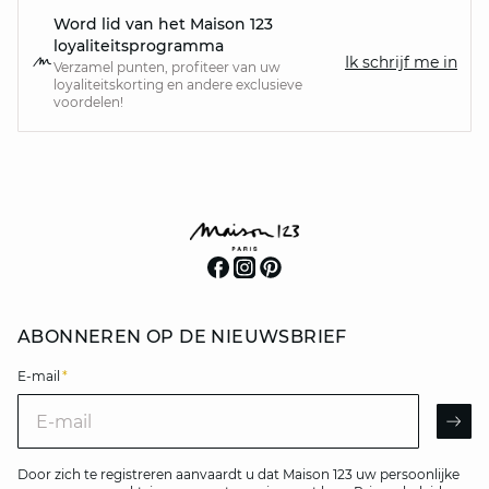
Word lid van het Maison 123
loyaliteitsprogramma
Ik schrijf me in
Verzamel punten, profiteer van uw
loyaliteitskorting en andere exclusieve
voordelen!
ABONNEREN OP DE NIEUWSBRIEF
E-mail
*
E-mail
AR
Door zich te registreren aanvaardt u dat Maison 123 uw persoonlijke