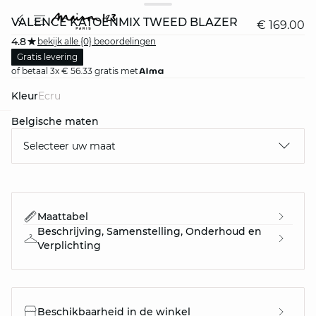
VALENCE KATOENMIX TWEED BLAZER
€ 169.00
4.8
bekijk alle {0} beoordelingen
Gratis levering
of betaal 3x € 56.33 gratis met
Kleur
ecru
Belgische maten
question
Selecteer uw maat
Maattabel
Beschrijving, Samenstelling, Onderhoud en
Verplichting
Beschikbaarheid in de winkel