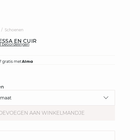
Schoenen
ESSA EN CUIR
{0} beoordelingen
7 gratis met
en
 maat
OEVOEGEN AAN WINKELMANDJE