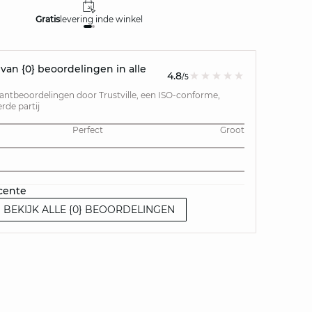
Gratis
levering in
de winkel
Gratis
retour
an {0} beoordelingen in alle
4.8
/5
lantbeoordelingen door Trustville, een ISO-conforme,
de partij
Perfect
Groot
cente
BEKIJK ALLE {0} BEOORDELINGEN