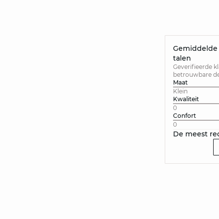
Gemiddelde v
talen
Geverifieerde k
betrouwbare der
Maat
Klein
Kwaliteit
0
Confort
0
De meest re