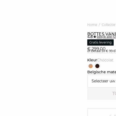
Home
Collectie
BOTTES VAN
4.8
bekijk alle 
Gratis levering
€ 299.00
of betaal 3x € 99.6
Kleur
chocolat
Belgische mat
Selecteer uw
T