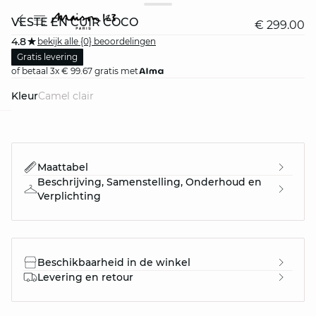
VESTE EN CUIR COCO
€ 299.00
4.8
bekijk alle {0} beoordelingen
Gratis levering
of betaal 3x € 99.67 gratis met
Kleur
camel clair
question
Maattabel
Beschrijving, Samenstelling, Onderhoud en
Verplichting
Beschikbaarheid in de winkel
Levering en retour