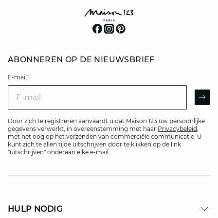
ABONNEREN OP DE NIEUWSBRIEF
E-mail
*
E-mail
AR
Door zich te registreren aanvaardt u dat Maison 123 uw persoonlijke
gegevens verwerkt, in overeenstemming met haar
Privacybeleid
,
met het oog op het verzenden van commerciële communicatie. U
kunt zich te allen tijde uitschrijven door te klikken op de link
"uitschrijven" onderaan elke e-mail.
HULP NODIG