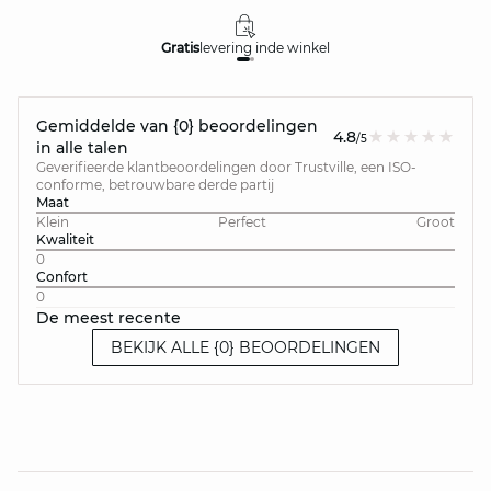
Gratis
levering in
de winkel
Gemiddelde van {0} beoordelingen
4.8
/5
in alle talen
Geverifieerde klantbeoordelingen door Trustville, een ISO-
conforme, betrouwbare derde partij
Maat
Klein
Perfect
Groot
Kwaliteit
0
Confort
0
De meest recente
BEKIJK ALLE {0} BEOORDELINGEN