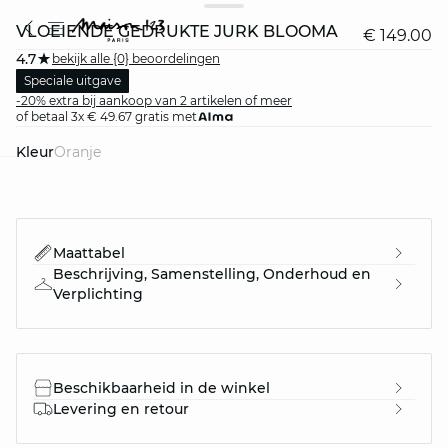
VLOEIENDE GEDRUKTE JURK BLOOMA
€ 149.00
4.7
bekijk alle {0} beoordelingen
Speciale uitgave
-20% extra bij aankoop van 2 artikelen of meer
of betaal 3x € 49.67 gratis met
Kleur
oranje
question
Maattabel
Beschrijving, Samenstelling, Onderhoud en
Verplichting
Beschikbaarheid in de winkel
Levering en retour