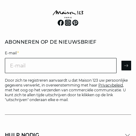
ABONNEREN OP DE NIEUWSBRIEF
E-mail
*
E-mail
AR
Door zich te registreren aanvaardt u dat Maison 123 uw persoonlijke
gegevens verwerkt, in overeenstemming met haar
Privacybeleid
,
met het oog op het verzenden van commerciële communicatie. U
kunt zich te allen tijde uitschrijven door te klikken op de link
"uitschrijven" onderaan elke e-mail.
HULP NODIG