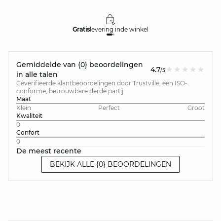
Gratis
levering in
de winkel
Gemiddelde van {0} beoordelingen
4.7
/5
in alle talen
Geverifieerde klantbeoordelingen door Trustville, een ISO-
conforme, betrouwbare derde partij
Maat
Klein
Perfect
Groot
Kwaliteit
0
Confort
0
De meest recente
BEKIJK ALLE {0} BEOORDELINGEN