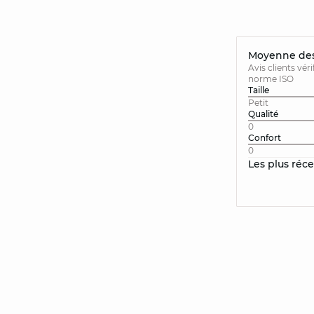
Moyenne des 
Avis clients vér
norme ISO
Taille
Petit
Qualité
0
Confort
0
Les plus réc