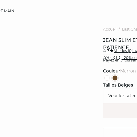
E MAIN
Accueil
Last Ch
JEAN SLIM 
PATIENCE
4.7
Voir les {0} a
49,00 €
-20% sup
Payez en 3 fois sa
Couleur
marron
Tailles Belges
Veuillez sélec