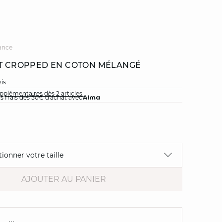
ance
ET CROPPED EN COTON MÉLANGÉ
vis
plémentaires dès 2 articles.
ns frais dès 50€ d'achat avec
tionner votre taille
AJOUTER AU PANIER